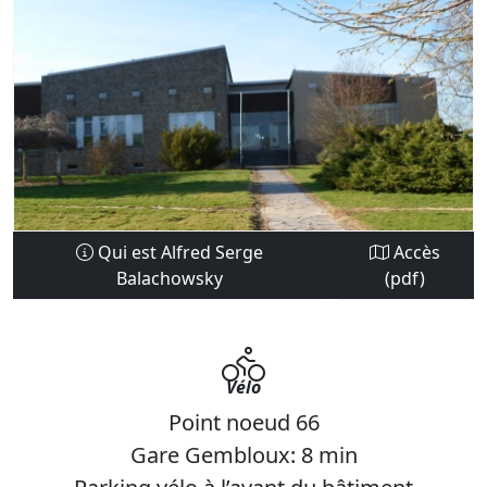
Qui est Alfred Serge
Accès
Balachowsky
(pdf)
Vélo
Point noeud 66
Gare Gembloux: 8 min