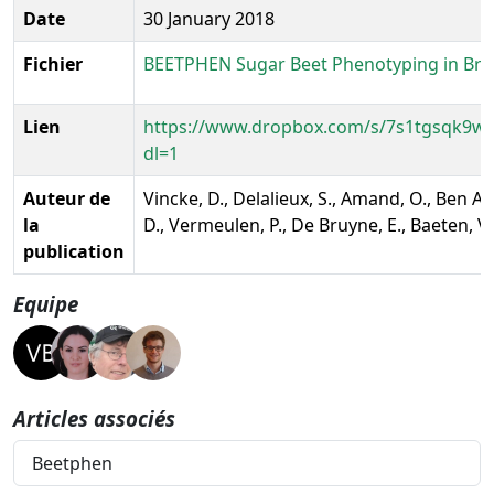
Date
30 January 2018
Fichier
BEETPHEN Sugar Beet Phenotyping in Bree
Lien
https://www.dropbox.com/s/7s1tgsqk9wf
dl=1
Auteur de
Vincke, D., Delalieux, S., Amand, O., Ben A
la
D., Vermeulen, P., De Bruyne, E., Baeten, V., 
publication
Equipe
Articles associés
Beetphen