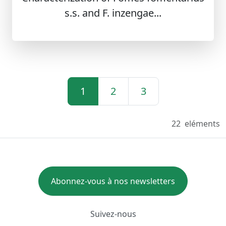
s.s. and F. inzengae...
1
2
3
22
eléments
Abonnez-vous à nos newsletters
Suivez-nous