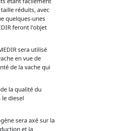
ts étant facilement
taille réduits, avec
ue quelques-unes
IR feront l'objet
OMEDIR sera utilisé
 vache en vue de
anté de la vache qui
 de la qualité du
le diesel
ogène sera axé sur la
uction et la