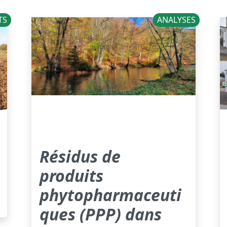
TS
ANALYSES
Résidus de
produits
phytopharmaceuti
ques (PPP) dans