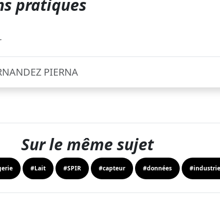
s pratiques
r
ERNANDEZ PIERNA
Sur le même sujet
erie
#Lait
#SPIR
#capteur
#données
#industrie