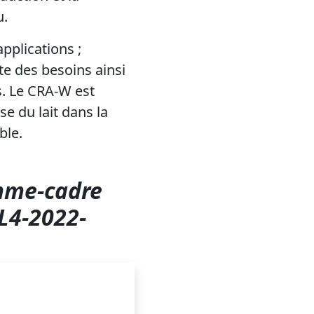
u.
pplications ;
cte des besoins ainsi
s. Le CRA-W est
e du lait dans la
ble.
mme-cadre
L4-2022-