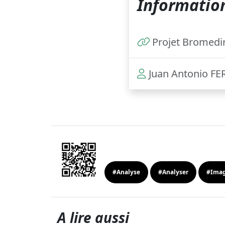
Information
Projet Bromedi
Juan Antonio F
#Analyse
#Analyser
#Imag
A lire aussi