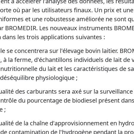
nt à accélérer l'analyse des données, les résulta
rte où par les utilisateurs finaux. Un prix et une 
iformes et une robustesse améliorée ne sont q
par BROMEDIR. Les nouveaux instruments BROMED
dans les trois applications suivantes :
ble se concentrera sur l'élevage bovin laitier. BR
, à la ferme, d'échantillons individuels de lait de
nutritionnelle du lait et les caractéristiques de s
déséquilibre physiologique ;
qualité des carburants sera axé sur la surveillance
ontrôle du pourcentage de biodiesel présent dans 
 ;
 qualité de la chaîne d'approvisionnement en hydr
 de contamination de l'hydrogène pendant la prod