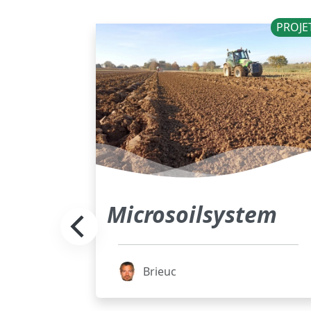
PROJETS
PROJE
-
Microsoilsystem
d'un
Brieuc
lisé