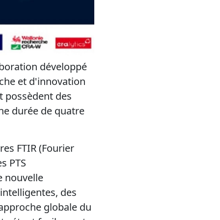
aboration développé
che et d'innovation
et possèdent des
 une durée de quatre
es FTIR (Fourier
es PTS
e nouvelle
ntelligentes, des
 approche globale du