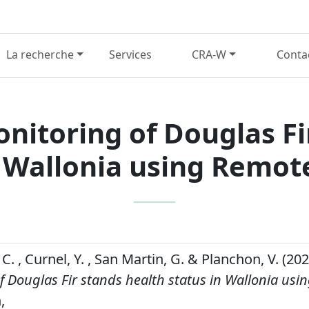
La recherche
Services
CRA-W
Conta
itoring of Douglas Fi
n Wallonia using Remot
C. , Curnel, Y. , San Martin, G. & Planchon, V. (20
f Douglas Fir stands health status in Wallonia us
,