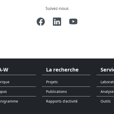
Suivez-nous
A-W
La recherche
Servi
orique
Projets
Laborat
opos
Publications
Analyse
anigramme
Rapports d'activité
Outils