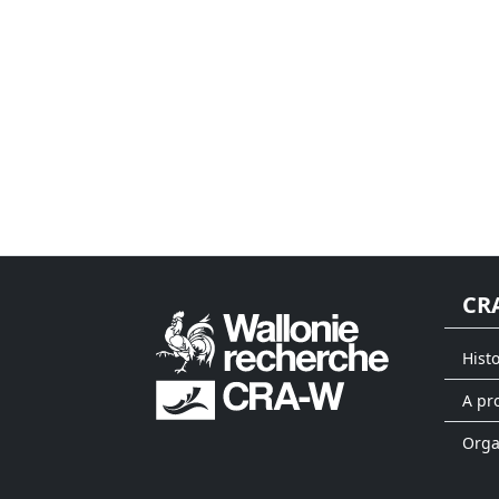
CR
Hist
A pr
Org