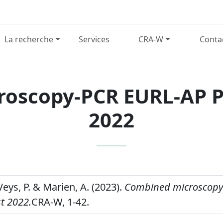
La recherche
Services
CRA-W
Conta
oscopy-PCR EURL-AP Pr
2022
Veys, P. & Marien, A. (2023).
Combined microscopy
st 2022.
CRA-W, 1-42.