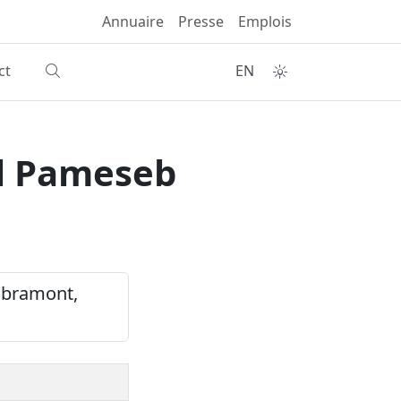
Annuaire
Presse
Emplois
ct
EN
bl Pameseb
ibramont,