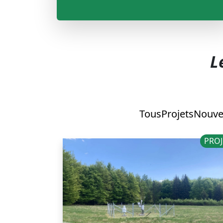
L
Tous
Projets
Nouve
PROJ