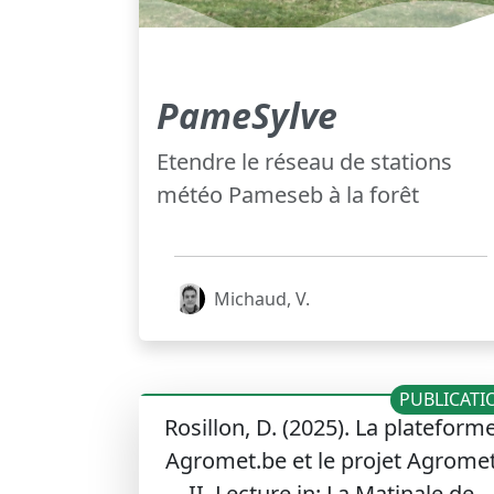
PameSylve
Etendre le réseau de stations
météo Pameseb à la forêt
Michaud, V.
PUBLICATI
Rosillon, D. (2025). La plateform
Agromet.be et le projet Agrome
II. Lecture in: La Matinale de