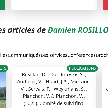
es articles de
Damien ROSILL
lles
Communiqués
Les services
Conférences
Broch
ETS
PUBLICATIONS
Rosillon, D. , Dandrifosse, S. ,
Authelet, V. , Huart, J.P. , Michaud,
V. , Servais, T. , Weykmans, S. ,
Planchon, V. & Planchon, V. .
(2025). Comité de suivi final