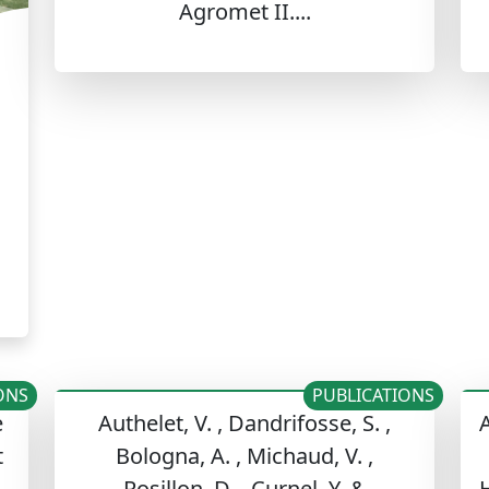
Agromet II....
ONS
PUBLICATIONS
e
Authelet, V. , Dandrifosse, S. ,
A
t
Bologna, A. , Michaud, V. ,
Rosillon, D. , Curnel, Y. &
H