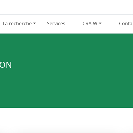
La recherche
Services
CRA-W
Conta
LON