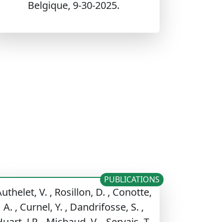
Belgique, 9-30-2025.
PUBLICATIONS
uthelet, V. , Rosillon, D. , Conotte,
A. , Curnel, Y. , Dandrifosse, S. ,
uart, J.P. , Michaud, V. , Servais, T.