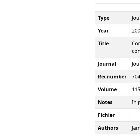
Type
Jou
Year
20
Title
Con
con
Journal
Jou
Recnumber
70
Volume
11
Notes
In 
Fichier
Authors
Jam