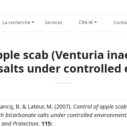
La recherche
Services
CRA-W
Conta
pple scab (Venturia ina
salts under controlled
francq, B. & Lateur, M. (2007).
Control of apple scab
th bicarbonate salts under controlled environment
 and Protection.
115: