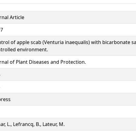
rnal Article
07
trol of apple scab (Venturia inaequalis) with bicarbonate s
trolled environment.
rnal of Plant Diseases and Protection.
4
5
press
ar, L., Lefrancq, B., Lateur, M.