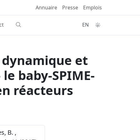
Annuaire
Presse
Emplois
ct
EN
o dynamique et
- le baby-SPIME-
en réacteurs
s, B. ,