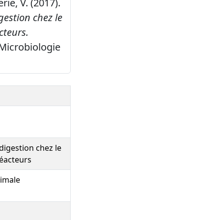
rie, V. (2017).
estion chez le
cteurs.
Microbiologie
igestion chez le
réacteurs
nimale