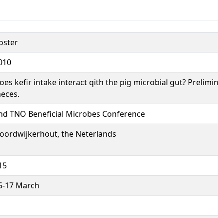
oster
010
oes kefir intake interact qith the pig microbial gut? Prelimi
aeces.
nd TNO Beneficial Microbes Conference
oordwijkerhout, the Neterlands
15
5-17 March