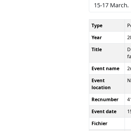
15-17 March.
Type
P
Year
2
Title
D
f
Event name
2
Event
N
location
Recnumber
4
Event date
1
Fichier