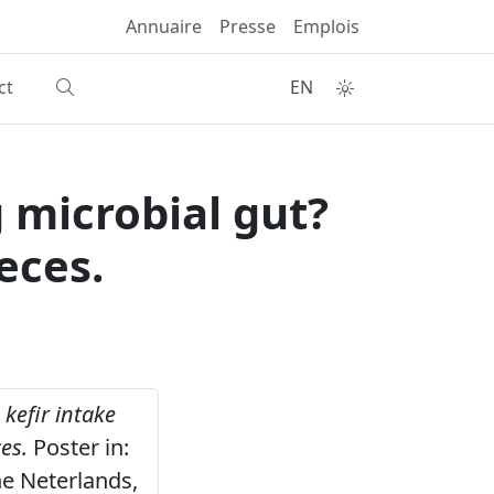
Annuaire
Presse
Emplois
ct
EN
g microbial gut?
eces.
 kefir intake
es.
Poster in:
e Neterlands,