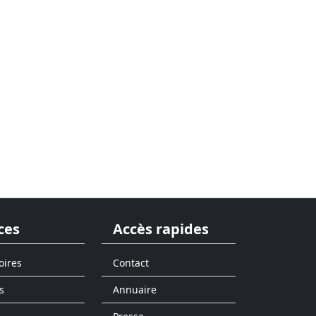
ces
Accès rapides
oires
Contact
s
Annuaire