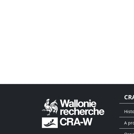
CR
Hist
A pr