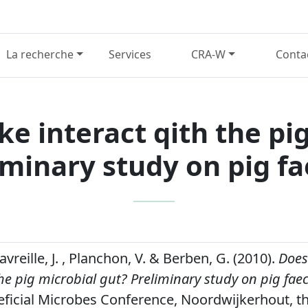
La recherche
Services
CRA-W
Conta
ke interact qith the pi
iminary study on pig fa
avreille, J. , Planchon, V. & Berben, G. (2010).
Does
the pig microbial gut? Preliminary study on pig faec
icial Microbes Conference, Noordwijkerhout, th