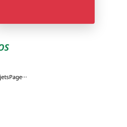
OS
jets
Page