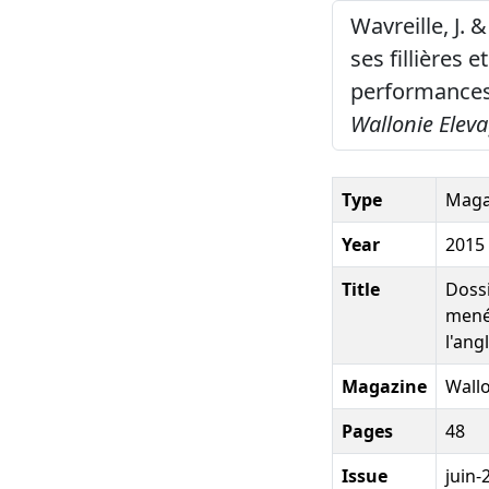
Wavreille, J.
ses fillières
performances 
Wallonie Elev
Type
Magaz
Year
2015
Title
Dossi
mené
l'ang
Magazine
Wallo
Pages
48
Issue
juin-