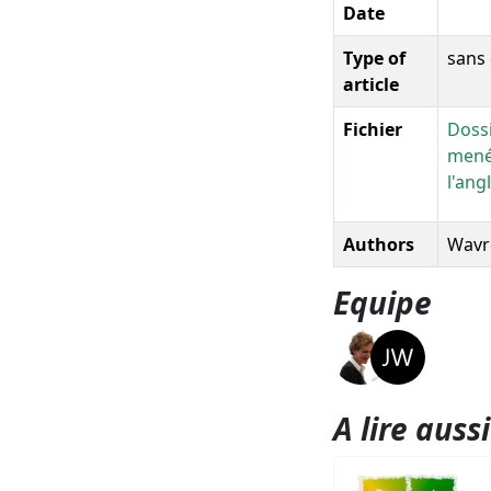
Date
Type of
sans 
article
Fichier
Dossi
mené
l'ang
Authors
Wavre
Equipe
A lire aussi