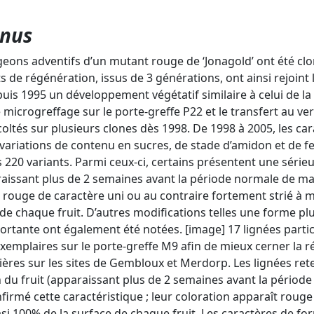
enus
eons adventifs d’un mutant rouge de ‘Jonagold’ ont été cloné
 de régénération, issus de 3 générations, ont ainsi rejoint 
uis 1995 un développement végétatif similaire à celui de la v
 microgreffage sur le porte-greffe P22 et le transfert au ver
coltés sur plusieurs clones dès 1998. De 1998 à 2005, les car
 variations de contenu en sucres, de stade d’amidon et de fe
20 variants. Parmi ceux-ci, certains présentent une sérieu
raissant plus de 2 semaines avant la période normale de mat
n rouge de caractère uni ou au contraire fortement strié à 
de chaque fruit. D’autres modifications telles une forme pl
ortante ont également été notées. [image] 17 lignées partic
emplaires sur le porte-greffe M9 afin de mieux cerner la répé
itières sur les sites de Gembloux et Merdorp. Les lignées r
n du fruit (apparaissant plus de 2 semaines avant la périod
onfirmé cette caractéristique ; leur coloration apparaît roug
i 100% de la surface de chaque fruit. Les caractères de fo