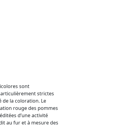
ntexte
Suivant
icolores sont
rticulièrement strictes
 de la coloration. Le
loration rouge des pommes
ditées d’une activité
dit au fur et à mesure des