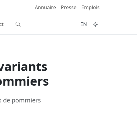
Annuaire
Presse
Emplois
ct
EN
variants
pommiers
és de pommiers