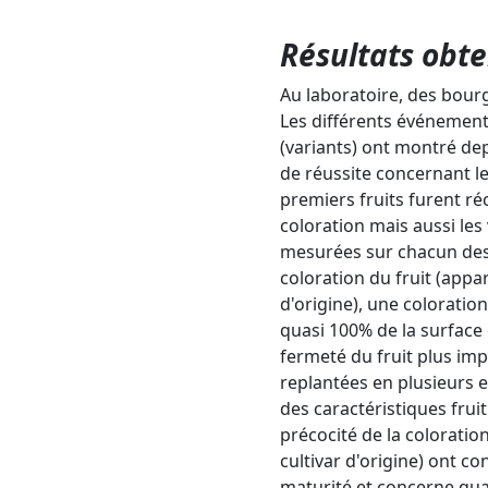
Résultats obt
Au laboratoire, des bourg
Les différents événements
(variants) ont montré dep
de réussite concernant le
premiers fruits furent ré
coloration mais aussi les
mesurées sur chacun des 2
coloration du fruit (appa
d'origine), une coloratio
quasi 100% de la surface 
fermeté du fruit plus imp
replantées en plusieurs ex
des caractéristiques fru
précocité de la coloratio
cultivar d'origine) ont c
maturité et concerne quas