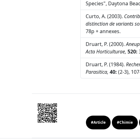
Species", Daytona Beach
Curto, A. (2003).
Contrib
distinction de variants 
78p + annexes.
Druart, P. (2000).
Aneupl
Acta Horticulturae,
520:
3
Druart, P. (1984).
Recher
Parasitica,
40:
(2-3), 107
#Article
#Chimie