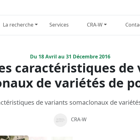
La recherche
Services
CRA-W
Conta
Du
18
Avril
au
31
Décembre
2016
es caractéristiques de 
naux de variétés de 
actéristiques de variants somaclonaux de variét
CRA-W