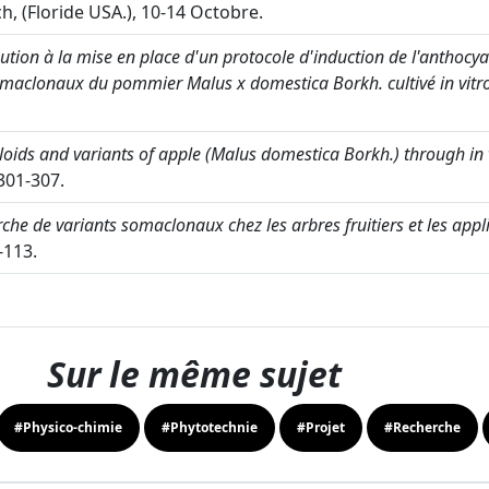
, (Floride USA.), 10-14 Octobre.
ution à la mise en place d'un protocole d'induction de l'anthocy
somaclonaux du pommier Malus x domestica Borkh. cultivé in vitro
oids and variants of apple (Malus domestica Borkh.) through in v
01-307.
che de variants somaclonaux chez les arbres fruitiers et les appli
-113.
Sur le même sujet
#Physico-chimie
#Phytotechnie
#Projet
#Recherche