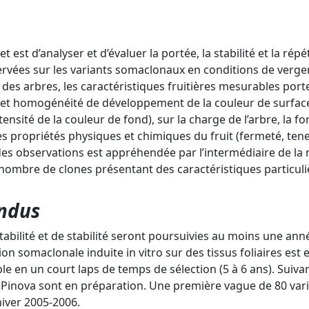
ojet est d’analyser et d’évaluer la portée, la stabilité et la ré
rvées sur les variants somaclonaux en conditions de verger
es arbres, les caractéristiques fruitières mesurables porte
té et homogénéité de développement de la couleur de surface,
ensité de la couleur de fond), sur la charge de l’arbre, la f
 les propriétés physiques et chimiques du fruit (fermeté, ten
des observations est appréhendée par l’intermédiaire de la m
nombre de clones présentant des caractéristiques particuli
endus
abilité et de stabilité seront poursuivies au moins une ann
on somaclonale induite in vitro sur des tissus foliaires est 
le en un court laps de temps de sélection (5 à 6 ans). Suiv
é Pinova sont en préparation. Une première vague de 80 vari
hiver 2005-2006.