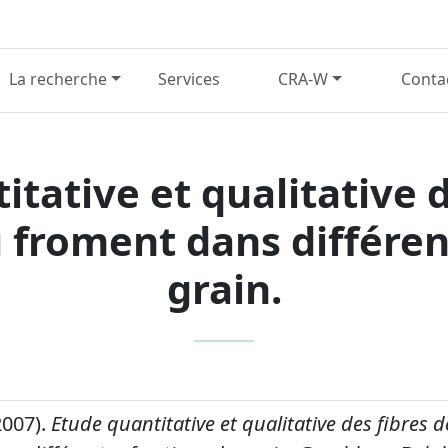
La recherche
Services
CRA-W
Conta
itative et qualitative d
u froment dans différen
grain.
2007).
Etude quantitative et qualitative des fibres d