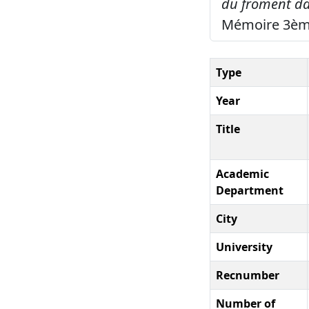
du froment dan
Mémoire 3ème
Type
Year
Title
Academic
Department
City
University
Recnumber
Number of