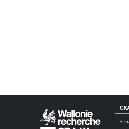
CR
Hist