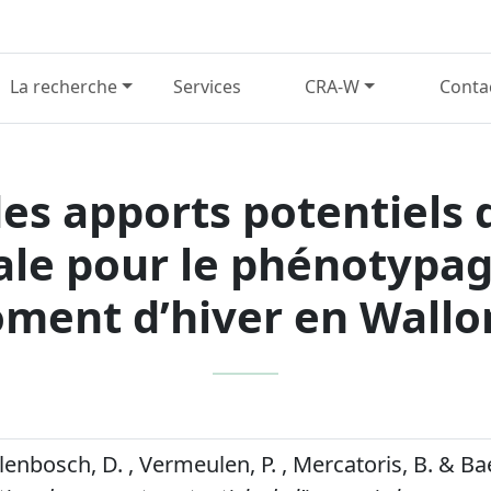
La recherche
Services
CRA-W
Conta
es apports potentiels 
le pour le phénotypag
oment d’hiver en Wallo
ylenbosch, D. , Vermeulen, P. , Mercatoris, B. & Ba