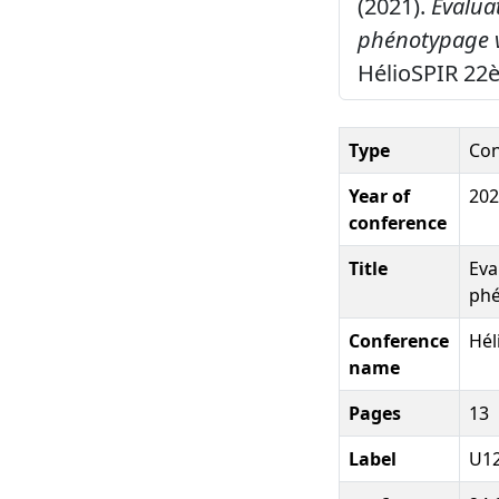
(2021).
Evalua
phénotypage v
HélioSPIR 22
Type
Con
Year of
202
conference
Title
Eva
phé
Conference
Hél
name
Pages
13
Label
U12