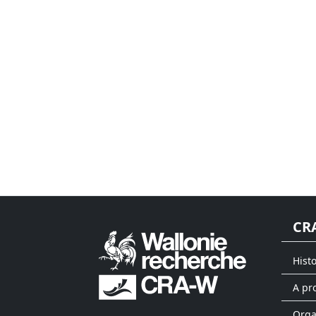
CR
Hist
A pr
Org