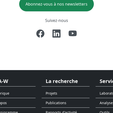
Abonnez-vous à nos newsletters
Suivez-nous
A-W
La recherche
Servi
orique
Projets
Laborat
opos
Publications
Analyse
anigramme
Rapports d'activité
Outils