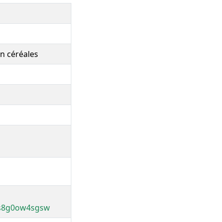
en céréales
ws8g0ow4sgsw