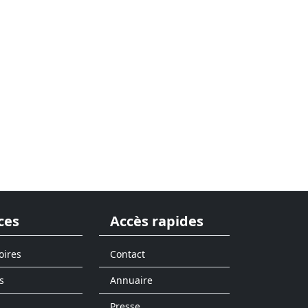
ces
Accès rapides
oires
Contact
s
Annuaire
Presse