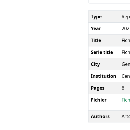
Type
Rep
Year
202
Title
Fic
Serie title
Fic
City
Gem
Institution
Cen
Pages
6
Fichier
Fic
Authors
Arto