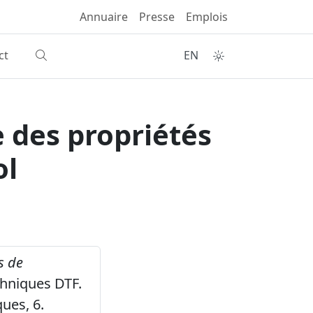
Annuaire
Presse
Emplois
ct
EN
e des propriétés
ol
s de
chniques DTF.
ues, 6.