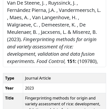
Van De Steene, J. , Ruyssinck, J. ,
Fernández Pierna, J.A. , Vandermeersch, L.
, Maes, A. , Van Langenhove, H. ,
Walgraeve, C. , Demeestere, K. , De
Meulenaer, B. , Jacxsens, L. & Miserez, B.
(2023).
Fingerprinting methods for origin
and variety assessment of rice:
development, validation and data fusion
experiments.
Food Control,
151:
(109780),
Type
Journal Article
Year
2023
Title
Fingerprinting methods for origin and
variety assessment of rice: development,