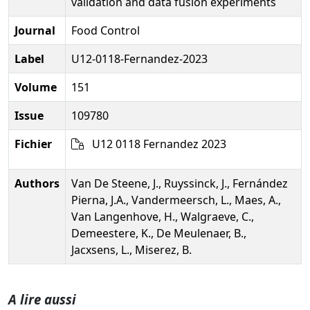
validation and data fusion experiments
Journal
Food Control
Label
U12-0118-Fernandez-2023
Volume
151
Issue
109780
Fichier
U12 0118 Fernandez 2023
Authors
Van De Steene, J., Ruyssinck, J., Fernández
Pierna, J.A., Vandermeersch, L., Maes, A.,
Van Langenhove, H., Walgraeve, C.,
Demeestere, K., De Meulenaer, B.,
Jacxsens, L., Miserez, B.
A lire aussi