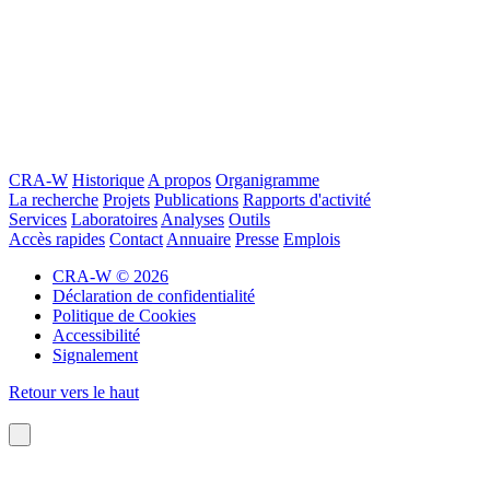
CRA-W
Historique
A propos
Organigramme
La recherche
Projets
Publications
Rapports d'activité
Services
Laboratoires
Analyses
Outils
Accès rapides
Contact
Annuaire
Presse
Emplois
CRA-W © 2026
Déclaration de confidentialité
Politique de Cookies
Accessibilité
Signalement
Retour vers le haut