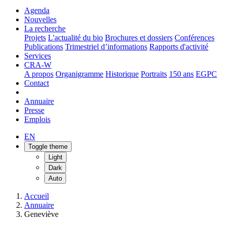
Agenda
Nouvelles
La recherche
Projets
L'actualité du bio
Brochures et dossiers
Conférences
Publications
Trimestriel d’informations
Rapports d'activité
Services
CRA-W
A propos
Organigramme
Historique
Portraits
150 ans
EGPC
Contact
Annuaire
Presse
Emplois
EN
Toggle theme
Light
Dark
Auto
Accueil
Annuaire
Geneviève