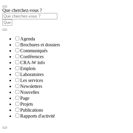
Que cherchez-vous ?
Agenda
Brochures et dossiers
Communiqués
Conférences
CRA-W info
Emplois
Laboratoires
Les services
Newsletters
Nouvelles
Page
Projets
Publications
Rapports d'activité