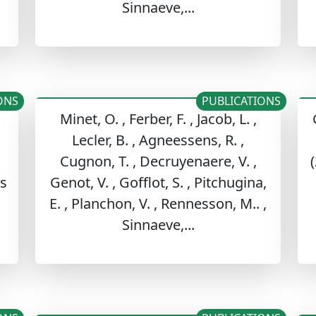
Sinnaeve,...
ONS
PUBLICATIONS
Minet, O. , Ferber, F. , Jacob, L. ,
Lecler, B. , Agneessens, R. ,
Cugnon, T. , Decruyenaere, V. ,
s
Genot, V. , Gofflot, S. , Pitchugina,
E. , Planchon, V. , Rennesson, M.. ,
Sinnaeve,...