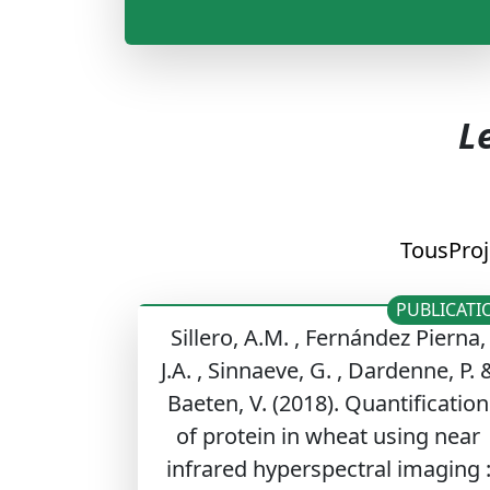
L
Tous
Proj
PUBLICATI
Sillero, A.M. , Fernández Pierna,
J.A. , Sinnaeve, G. , Dardenne, P. 
Baeten, V. (2018). Quantification
of protein in wheat using near
infrared hyperspectral imaging 