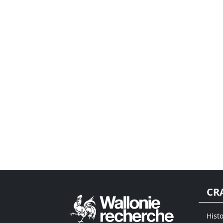
CR
Hist