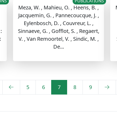
ONS
PUBLICATIONS
Meza, W. , Mahieu, O. , Heens, B. ,
Jacquemin, G. , Pannecoucque, J. ,
Eylenbosch, D. , Couvreur, L. ,
:
Sinnaeve, G. , Gofflot, S. , Regaert,
x
V. , Van Remoortel, V. , Sindic, M. ,
De...
5
6
7
8
9