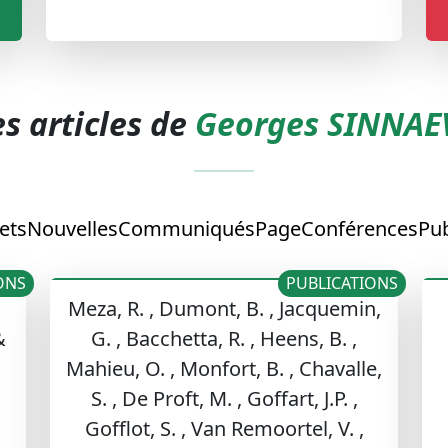
es articles de
Georges SINNAE
ets
Nouvelles
Communiqués
Page
Conférences
Pub
ONS
PUBLICATIONS
Meza, R. , Dumont, B. , Jacquemin,
&
G. , Bacchetta, R. , Heens, B. ,
Mahieu, O. , Monfort, B. , Chavalle,
S. , De Proft, M. , Goffart, J.P. ,
:
Gofflot, S. , Van Remoortel, V. ,