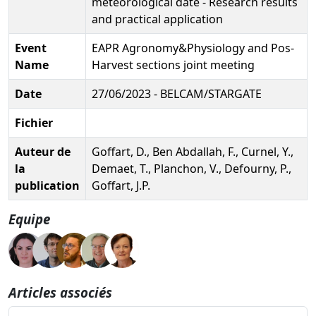
meteorological date - Research results
and practical application
Event
EAPR Agronomy&Physiology and Pos-
Name
Harvest sections joint meeting
Date
27/06/2023 - BELCAM/STARGATE
Fichier
Auteur de
Goffart, D., Ben Abdallah, F., Curnel, Y.,
la
Demaet, T., Planchon, V., Defourny, P.,
publication
Goffart, J.P.
Equipe
Articles associés