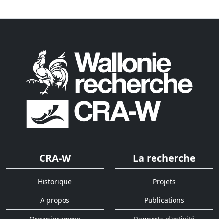
CRA-W
La recherche
Historique
Projets
A propos
Publications
Organigramme
Rapports d'activité