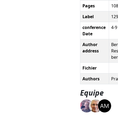
Pages
10
Label
12
conference
4-9
Date
Author
Ber
address
Res
ber
Fichier
Authors
Pra
Equipe