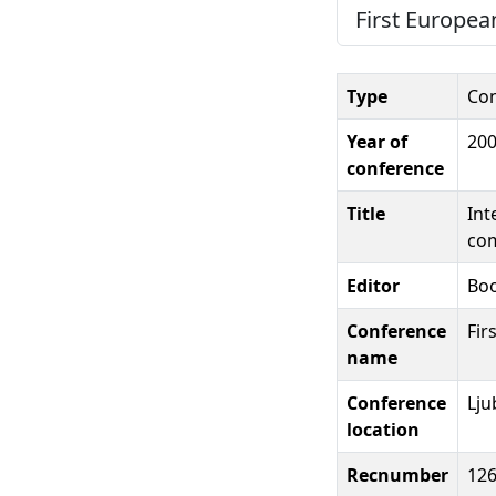
First Europea
Type
Con
Year of
20
conference
Title
Int
co
Editor
Boo
Conference
Fir
name
Conference
Lju
location
Recnumber
12