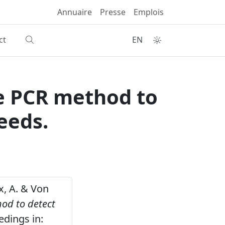
Annuaire
Presse
Emplois
ct
EN
me PCR method to
eeds.
x, A. & Von
hod to detect
edings in: