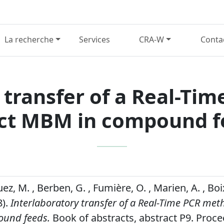
La recherche
Services
CRA-W
Conta
 transfer of a Real-Ti
ct MBM in compound f
z, M. , Berben, G. , Fumière, O. , Marien, A. , Boi
8).
Interlaboratory transfer of a Real-Time PCR met
und feeds.
Book of abstracts, abstract P9. Proce