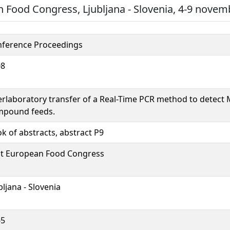
n Food Congress, Ljubljana - Slovenia, 4-9 novem
ference Proceedings
08
erlaboratory transfer of a Real-Time PCR method to detect
mpound feeds.
k of abstracts, abstract P9
st European Food Congress
bljana - Slovenia
65