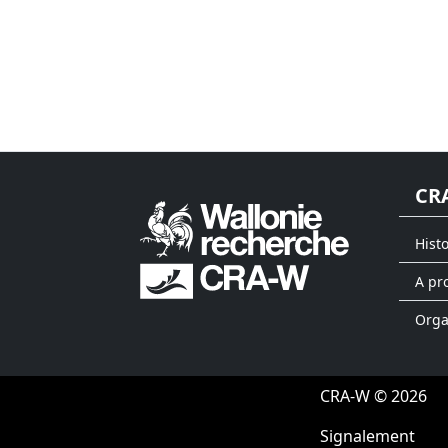
CR
Hist
A pr
Org
CRA-W © 2026
Signalement