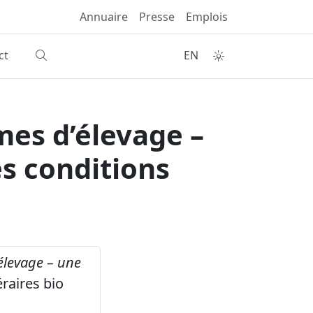
Annuaire
Presse
Emplois
ct
EN
mes d’élevage –
s conditions
’élevage – une
éraires bio