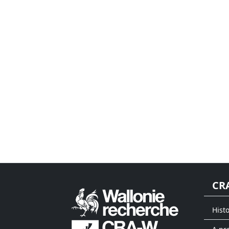
CR
Hist