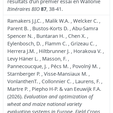
résultats d’un premier essai en Wallonie
Itinéraires BIO
87
, 38-41.
Ramakers J.J.C. , Malik W.A. , Welcker C. ,
Parent B. , Bustos-Korts D. , Abu-Samra
Spencer N. , Buntaran H. , Chen X. ,
Eylenbosch, D. , Flamm C. , Grizeau C. ,
Herrera J.M. , Hiltbrunner J. , Horakova V. ,
Levy Häner L. , Masson, F. ,
Pannecoucque, J. , Pécs M. , Povolný M. ,
Starnberger P. , Visse-Mansiaux M. ,
VonlanthenT. , Collonnier C. , Laurens, F. ,
Martre P. , Piepho H-P. & van Eeuwijk F.A.
(2026).
Evaluation and optimization of
wheat and maize national variety
evaluation systems in Europe.
Field Crops