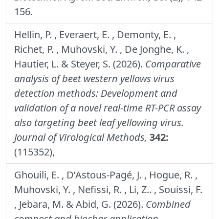
156.
Hellin, P. , Everaert, E. , Demonty, E. ,
Richet, P. , Muhovski, Y. , De Jonghe, K. ,
Hautier, L. & Steyer, S. (2026).
Comparative
analysis of beet western yellows virus
detection methods: Development and
validation of a novel real-time RT-PCR assay
also targeting beet leaf yellowing virus.
Journal of Virological Methods,
342:
(115352),
Ghouili, E. , D’Astous-Pagé, J. , Hogue, R. ,
Muhovski, Y. , Nefissi, R. , Li, Z.. , Souissi, F.
, Jebara, M. & Abid, G. (2026).
Combined
compost and biochar application