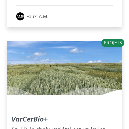
Faux, A.M.
PROJETS
VarCerBio+