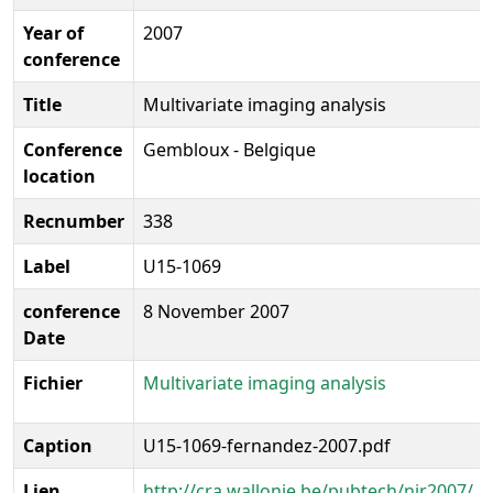
Year of
2007
conference
Title
Multivariate imaging analysis
Conference
Gembloux - Belgique
location
Recnumber
338
Label
U15-1069
conference
8 November 2007
Date
Fichier
Multivariate imaging analysis
Caption
U15-1069-fernandez-2007.pdf
Lien
http://cra.wallonie.be/pubtech/nir2007/