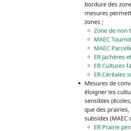
bordure des zone
mesures permetten
zones ;
Zone de non 
MAEC Tourniè
MAEC Parcel
ER Jachères e
ER Cultures f
ER Céréales s
Mesures de conver
éloigner les cul
sensibles (écoles,
que des prairies,
subsides (MAEC o
ER Prairie p