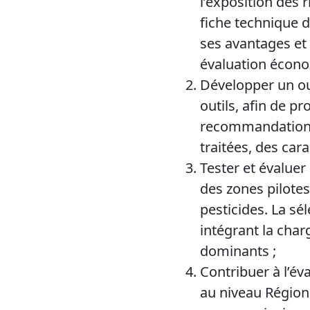
l’exposition des
fiche technique 
ses avantages et 
évaluation écono
Développer un out
outils, afin de p
recommandations 
traitées, des car
Tester et évaluer 
des zones pilote
pesticides. La sé
intégrant la char
dominants ;
Contribuer à l’év
au niveau Régiona