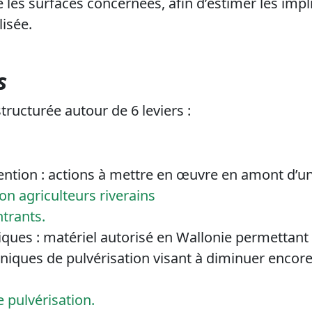
 les surfaces concernées, afin d’estimer les impl
isée.
s
structurée autour de 6 leviers :
ntion : actions à mettre en œuvre en amont d’une
 agriculteurs riverains
ntrants.
iques : matériel autorisé en Wallonie permettant 
hniques de pulvérisation visant à diminuer encor
 pulvérisation.