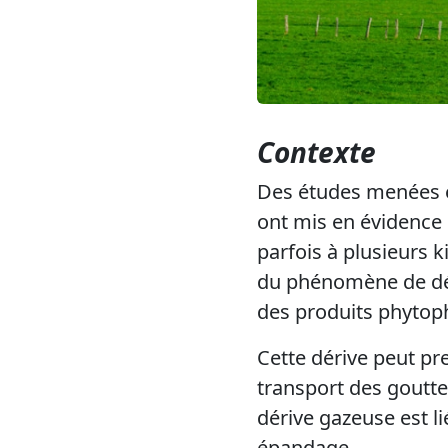
Contexte
Des études menées 
ont mis en évidence 
parfois à plusieurs k
du phénomène de déri
des produits phytop
Cette dérive peut pr
transport des gouttel
dérive gazeuse est li
épandage.