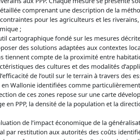
 riverains aux PPP. Chaque mesure se présente so
détaillée comprenant une description de la méth
contraintes pour les agriculteurs et les riverains,
mique ;
il cartographique fondé sur les mesures décrite
roposer des solutions adaptées aux contextes loc
tiennent compte de la proximité entre habitatio
actéristiques des cultures et des modalités d’appl
l’efficacité de l’outil sur le terrain à travers des e
s en Wallonie identifiées comme particulièremen
lection de ces zones repose sur une carte dévelop
ge en PPP, la densité de la population et la direct
aluation de l’impact économique de la généralis
l par restitution aux autorités des coûts identif