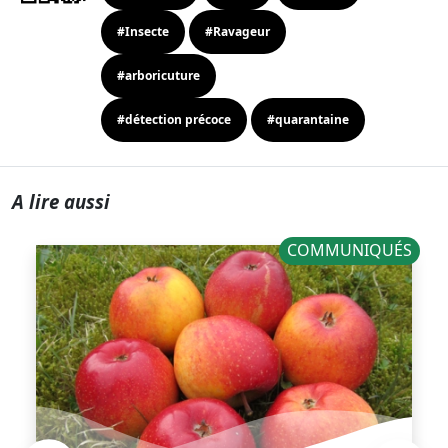
#Insecte
#Ravageur
#arboricuture
#détection précoce
#quarantaine
A lire aussi
COMMUNIQUÉS