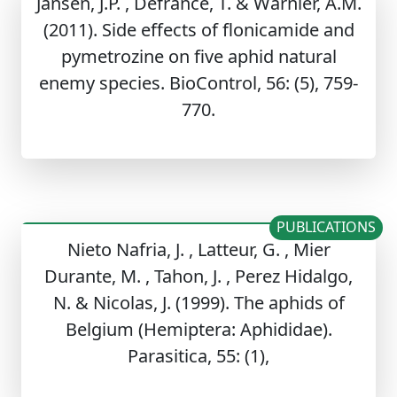
Jansen, J.P. , Defrance, T. & Warnier, A.M.
(2011). Side effects of flonicamide and
pymetrozine on five aphid natural
enemy species. BioControl, 56: (5), 759-
770.
PUBLICATIONS
Nieto Nafria, J. , Latteur, G. , Mier
Durante, M. , Tahon, J. , Perez Hidalgo,
N. & Nicolas, J. (1999). The aphids of
Belgium (Hemiptera: Aphididae).
Parasitica, 55: (1),