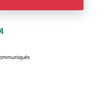
A
ommuniqués