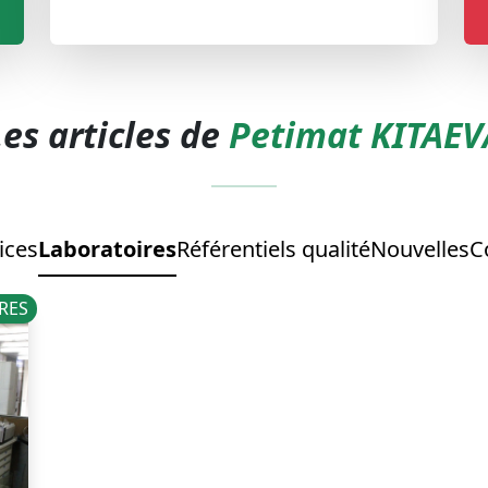
Les articles de
Petimat KITAEV
ices
Laboratoires
Référentiels qualité
Nouvelles
C
RES