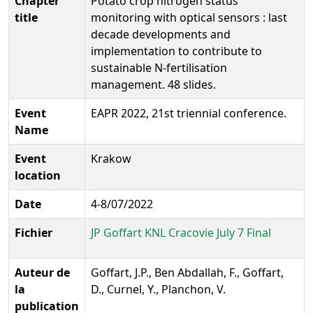
Chapter
Potato crop nitrogen status
title
monitoring with optical sensors : last
decade developments and
implementation to contribute to
sustainable N-fertilisation
management. 48 slides.
Event
EAPR 2022, 21st triennial conference.
Name
Event
Krakow
location
Date
4-8/07/2022
Fichier
JP Goffart KNL Cracovie July 7 Final
Auteur de
Goffart, J.P., Ben Abdallah, F., Goffart,
la
D., Curnel, Y., Planchon, V.
publication