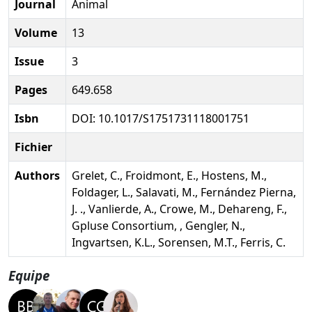
Journal
Animal
Volume
13
Issue
3
Pages
649.658
Isbn
DOI: 10.1017/S1751731118001751
Fichier
Authors
Grelet, C., Froidmont, E., Hostens, M.,
Foldager, L., Salavati, M., Fernández Pierna,
J. ., Vanlierde, A., Crowe, M., Dehareng, F.,
Gpluse Consortium, , Gengler, N.,
Ingvartsen, K.L., Sorensen, M.T., Ferris, C.
Equipe