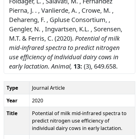
Foldager, L. , Salavati, M. , Fernández
Pierna, J. . , Vanlierde, A. , Crowe, M. ,
Dehareng, F. , Gpluse Consortium, ,
Gengler, N. , Ingvartsen, K.L. , Sorensen,
M.T. & Ferris, C. (2020).
Potential of milk
mid-infrared spectra to predict nitrogen
use efficiency of individual dairy cows in
early lactation.
Animal,
13:
(3), 649.658.
Type
Journal Article
Year
2020
Title
Potential of milk mid-infrared spectra to
predict nitrogen use efficiency of
individual dairy cows in early lactation.