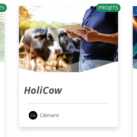
TS
PROJETS
HoliCow
Clément