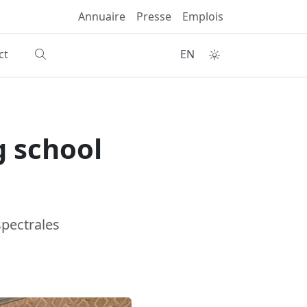
Annuaire
Presse
Emplois
ct
EN
g school
spectrales