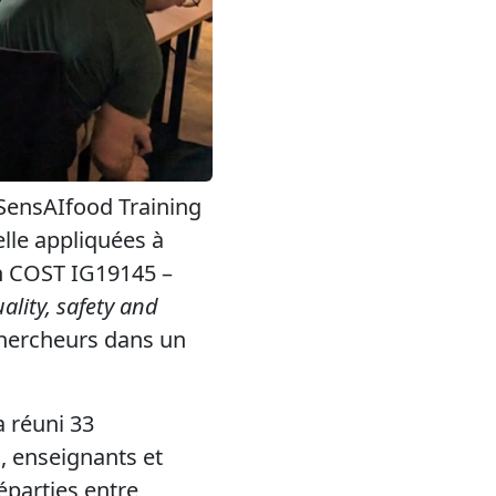
SensAIfood Training
lle appliquées à
on COST IG19145 –
ality, safety and
chercheurs dans un
 réuni 33
, enseignants et
éparties entre