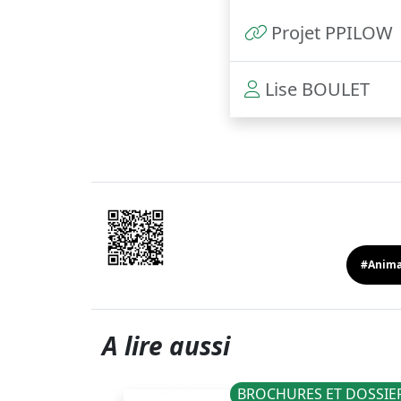
Projet PPILOW
Lise BOULET
#Anima
A lire aussi
T DOSSIERS
BROCHURES ET DOSSIE