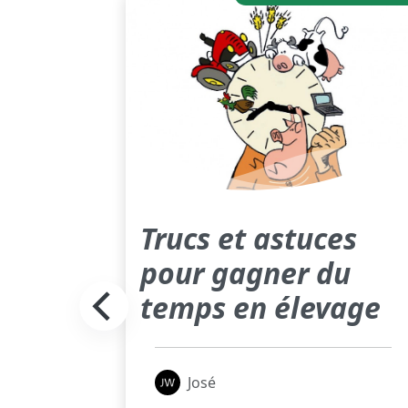
Trucs et astuces
la
pour gagner du
es
temps en élevage
dans
José