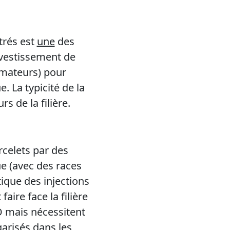
trés est
une
des
investissement de
mmateurs) pour
. La typicité de la
s de la filière.
rcelets par des
ue (avec des races
que des injections
faire face la filière
O mais nécessitent
garisés dans les