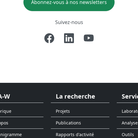
Abonnez-vous à nos newsletters
Suivez-nous
A-W
La recherche
Servi
orique
Projets
Laborat
opos
Publications
Analyse
anigramme
Rapports d'activité
Outils