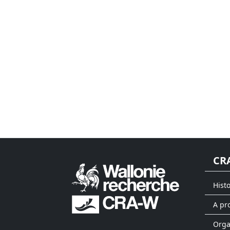
CR
Hist
A pr
Org