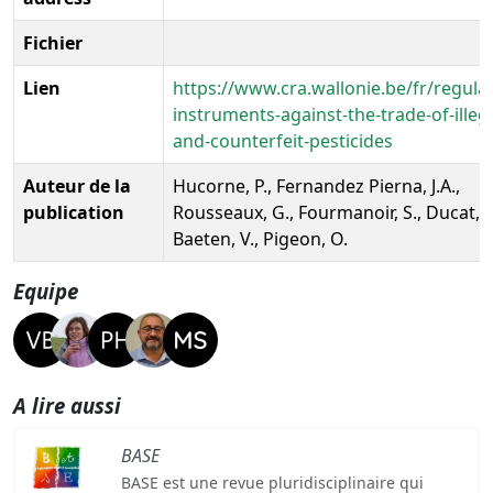
Fichier
Lien
https://www.cra.wallonie.be/fr/regula
instruments-against-the-trade-of-illega
and-counterfeit-pesticides
Auteur de la
Hucorne, P., Fernandez Pierna, J.A.,
publication
Rousseaux, G., Fourmanoir, S., Ducat, N
Baeten, V., Pigeon, O.
Equipe
A lire aussi
BASE
BASE est une revue pluridisciplinaire qui