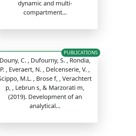
dynamic and multi-
compartment...
PUBLICATIONS
Douny, C. , Dufourny, S. , Rondia,
P. , Everaert, N. , Delcenserie, V. ,
Scippo, M.L. , Brose f, , Verachtert
p, , Lebrun s, & Marzorati m,
(2019). Development of an
analytical...