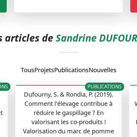
s articles de
Sandrine DUFOU
Tous
Projets
Publications
Nouvelles
ONS
PUBLICATIONS
Dufourny, S. & Rondia, P. (2019).
Comment l'élevage contribue à
t
réduire le gaspillage ? En
valorisant les co-produits !
Valorisation du marc de pomme