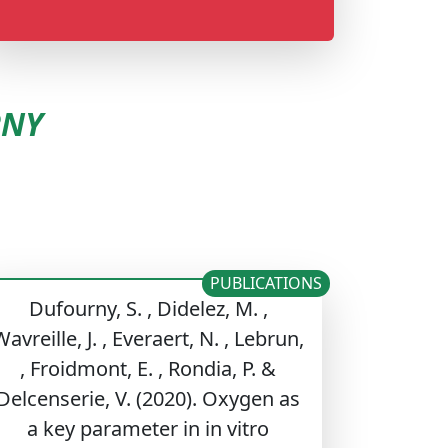
RNY
PUBLICATIONS
Dufourny, S. , Didelez, M. ,
Wavreille, J. , Everaert, N. , Lebrun,
, Froidmont, E. , Rondia, P. &
Delcenserie, V. (2020). Oxygen as
a key parameter in in vitro