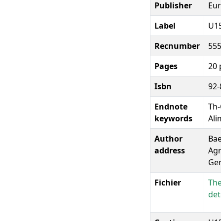
Publisher
Eu
Label
U1
Recnumber
55
Pages
20 
Isbn
92-
Endnote
Th-
keywords
Ali
Author
Bae
address
Agr
Gem
Fichier
The
det