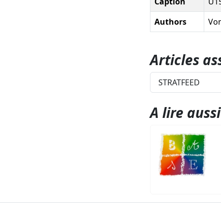
Caption
U15
Authors
Von
Articles as
STRATFEED
A lire aussi