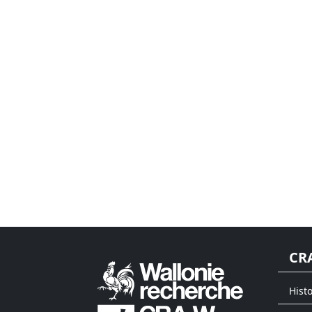
CR
Hist