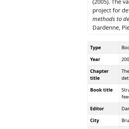
(2005). The v
project for d
methods to de
Dardenne, Pie
Type
Boo
Year
20
Chapter
The
title
det
Book title
Str
fee
Editor
Dar
City
Bru