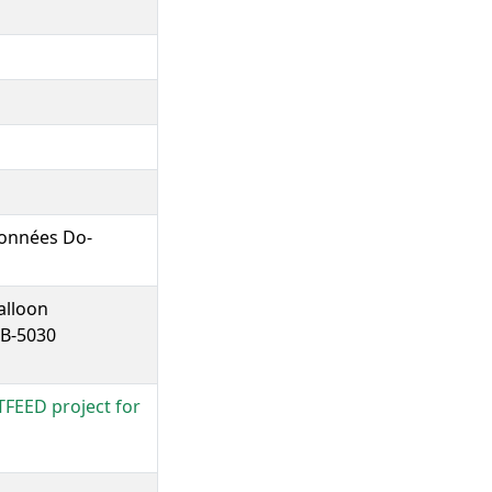
 données Do-
alloon
 B-5030
TFEED project for