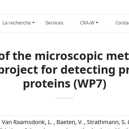
La recherche
Services
CRA-W
Conta
 of the microscopic met
roject for detecting 
proteins (WP7)
, Van Raamsdonk, L. , Baeten, V. , Strathmann, S. 