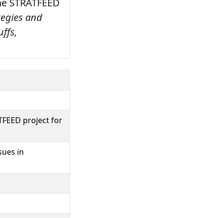
 the STRATFEED
tegies and
ffs,
TFEED project for
sues in