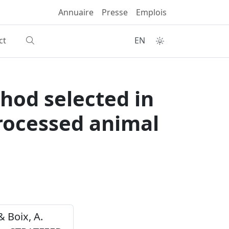
Annuaire
Presse
Emplois
ct
EN
hod selected in
processed animal
& Boix, A.