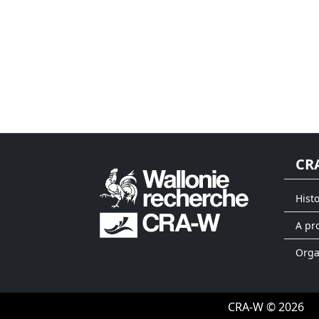
CR
Hist
A pr
Org
CRA-W © 2026