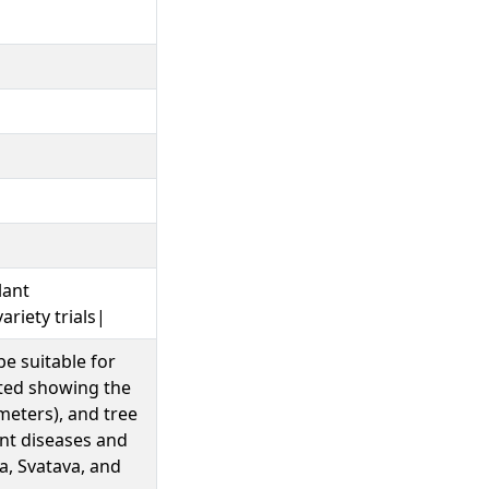
lant
riety trials|
be suitable for
nted showing the
meters), and tree
ant diseases and
na, Svatava, and