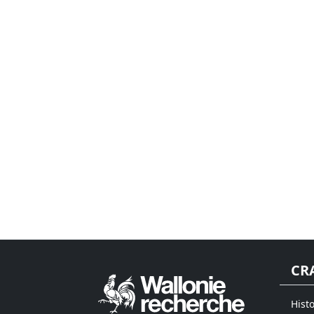
CR
Hist