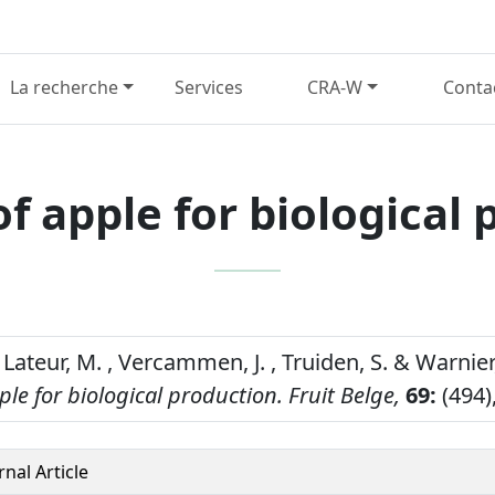
La recherche
Services
CRA-W
Conta
of apple for biological
 Lateur, M. , Vercammen, J. , Truiden, S. & Warnier,
pple for biological production.
Fruit Belge,
69:
(494)
rnal Article