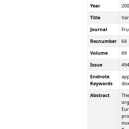
Year
20
Title
Var
Journal
Fru
Recnumber
64
Volume
69
Issue
49
Endnote
app
Keywords
dis
Abstract
The
org
Eur
pro
ins