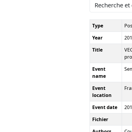
Recherche et 
Type
Pos
Year
20
Title
VEG
pro
Event
Sem
name
Event
Fra
location
Event date
20
Fichier
Authors
Cou