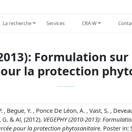
La recherche
Services
CRA-W
Conta
013): Formulation sur b
our la protection phyt
 , Begue, Y. , Ponce De Léon, A. , Vast, S. , Deveau
 G. & Al, (2012).
VEGEPHY (2010-2013): Formulatio
urcée pour la protection phytosanitaire.
Poster in: