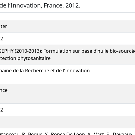
de l’Innovation, France, 2012.
ter
12
EPHY (2010-2013): Formulation sur base d’huile bio-sourcé
tection phytosanitaire
aine de la Recherche et de l’Innovation
nce
12
tanceau, P., Begue, Y., Ponce De Léon, A., Vast, S., Deveaux, 