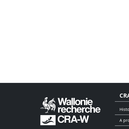
CR
Hist
A pr