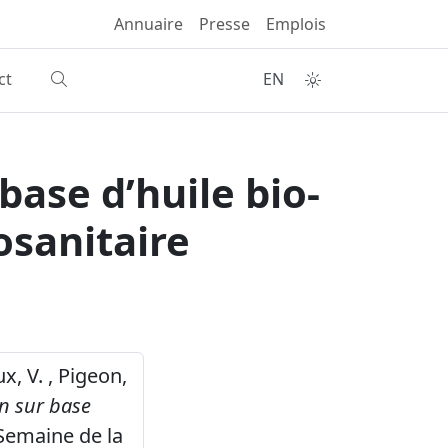
Annuaire
Presse
Emplois
ct
EN
ase d’huile bio-
osanitaire
x, V. , Pigeon,
n sur base
 Semaine de la