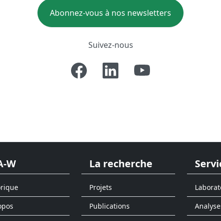
Abonnez-vous à nos newsletters
Suivez-nous
A-W
La recherche
Servi
orique
Projets
Laborat
opos
Publications
Analyse