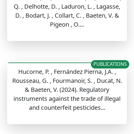
Q. , Delhotte, D. , Laduron, L. , Lagasse,
D. , Bodart, J. , Collart, C. , Baeten, V. &
Pigeon , O....
PUBLICATIONS
Hucorne, P. , Fernández Pierna, J.A. ,
Rousseau, G. , Fourmanoir, S. , Ducat, N.
& Baeten, V. (2024). Regulatory
instruments against the trade of illegal
and counterfeit pesticides...