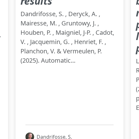
results
Dandrifosse, S. , Deryck, A. ,
Mairesse, M. , Gruntowy, J. ,
Houben, P. , Maigniel, J-P. , Cadot,
.
V. , Jacquemin, G. , Henriet, F. ,
Planchon, V. & Vermeulen, P.
(2025). Automatic...
L
R
P
(
p
E
Dandrifosse, S.