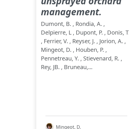
unsprayed orchard
management.
Dumont, B. , Rondia, A. ,
Delpierre, L , Dupont, P. , Donis, T
, Ferrier, V. , Reyser, J. , Jorion, A. ,
Mingeot, D. , Houben, P. ,
Pennetreau, Y. , Stievenard, R. ,
Rey, JB. , Bruneau,...
Mingeot, D.