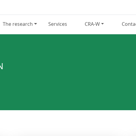
The research
Services
CRA-W
Conta
N