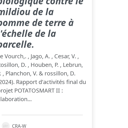
biologique contre le
mildiou de la
pomme de terre à
l'échelle de la
parcelle.
e Vourch,. , Jago, A. , Cesar, V. ,
osillon, D. , Houben, P. , Lebrun,
. , Planchon, V. & rossillon, D.
2024). Rapport d'activités final du
rojet POTATOSMART II :
laboration...
CRA-W