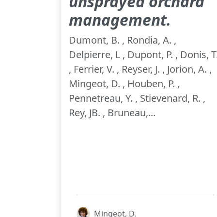
unsprayed orchard
management.
Dumont, B. , Rondia, A. ,
Delpierre, L , Dupont, P. , Donis, T
, Ferrier, V. , Reyser, J. , Jorion, A. ,
Mingeot, D. , Houben, P. ,
Pennetreau, Y. , Stievenard, R. ,
Rey, JB. , Bruneau,...
Mingeot, D.