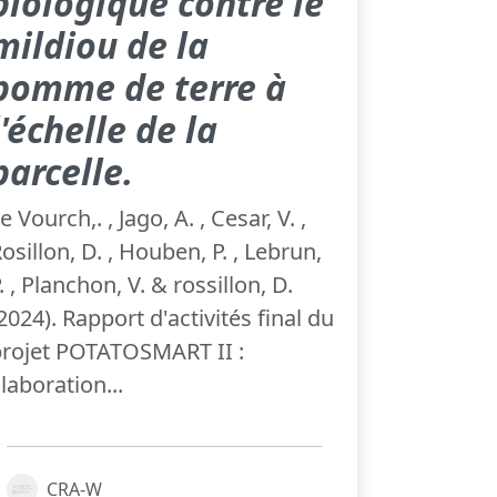
biologique contre le
mildiou de la
pomme de terre à
l'échelle de la
parcelle.
e Vourch,. , Jago, A. , Cesar, V. ,
osillon, D. , Houben, P. , Lebrun,
. , Planchon, V. & rossillon, D.
2024). Rapport d'activités final du
rojet POTATOSMART II :
laboration...
CRA-W