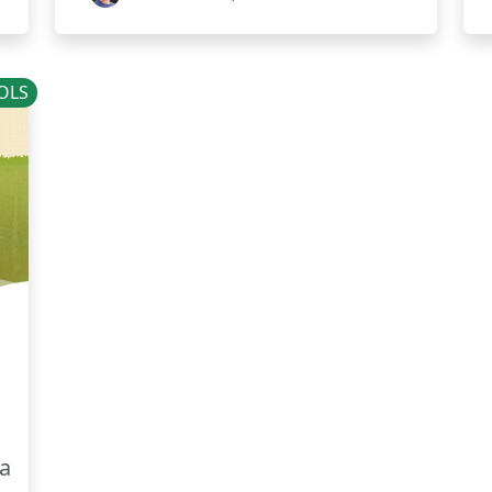
OLS
la