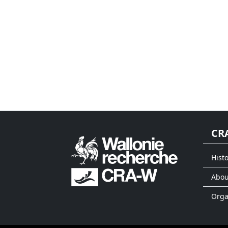
CR
Histo
Abou
Org