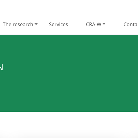
The research
Services
CRA-W
Conta
N