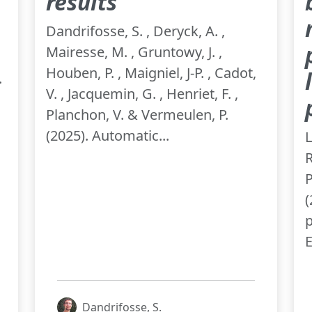
results
Dandrifosse, S. , Deryck, A. ,
Mairesse, M. , Gruntowy, J. ,
Houben, P. , Maigniel, J-P. , Cadot,
.
V. , Jacquemin, G. , Henriet, F. ,
Planchon, V. & Vermeulen, P.
(2025). Automatic...
L
R
P
(
p
E
Dandrifosse, S.