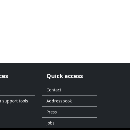
ces
Quick access
s
Contact
n support tools
Addressbook
Press
Jobs