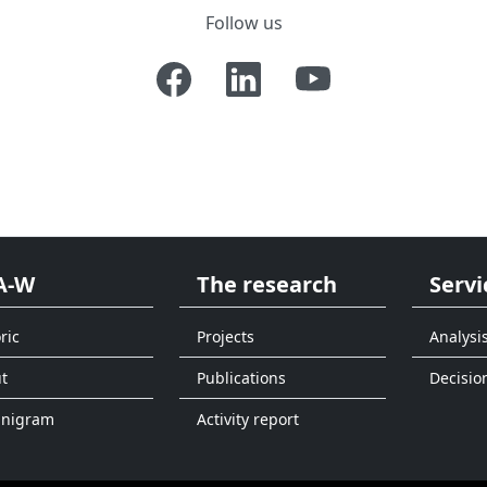
Follow us
A-W
The research
Servi
ric
Projects
Analysi
t
Publications
Decisio
anigram
Activity report