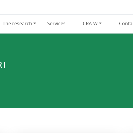
The research
Services
CRA-W
Conta
RT