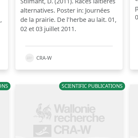
a
Stilmant, D. (2011). Races laitières
p
alternatives. Poster in: Journées
0
,
de la prairie. De l'herbe au lait. 01,
02 et 03 juillet 2011.
CRA-W
IONS
SCIENTIFIC PUBLICATIONS