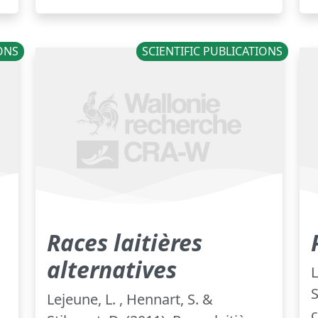
IONS
SCIENTIFIC PUBLICATIONS
Races laitières
alternatives
L
S
Lejeune, L. , Hennart, S. &
c