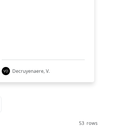
Decruyenaere, V.
53
rows