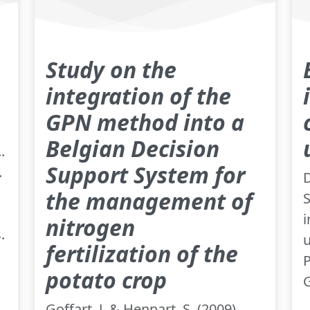
Study on the
integration of the
GPN method into a
Belgian Decision
.
Support System for
.
D
the management of
S
i
nitrogen
.
u
fertilization of the
potato crop
G
Goffart, J. & Hennart, S. (2009).