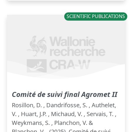
SCIENTIFIC PUBLICATIONS
Comité de suivi final Agromet II
Rosillon, D. , Dandrifosse, S. , Authelet,
V. , Huart, J.P. , Michaud, V. , Servais, T. ,
Weykmans, S. , Planchon, V. &
Planchon, V. . (2025). Comité de suivi