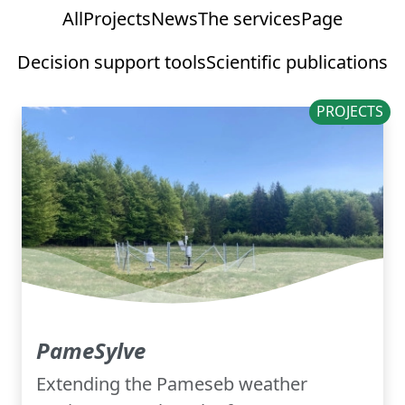
All
Projects
News
The services
Page
Decision support tools
Scientific publications
PROJECTS
PameSylve
Extending the Pameseb weather