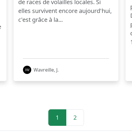
de races de volailles locales. Si
elles survivent encore aujourd'hui,
c'est grâce à la...
e
Wavreille, J.
1
2