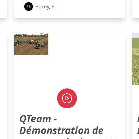
Burny, P.
QTeam -
Démonstration de