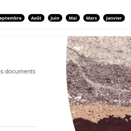
eptembre
Août
Juin
Mai
Mars
Janvier
nos documents